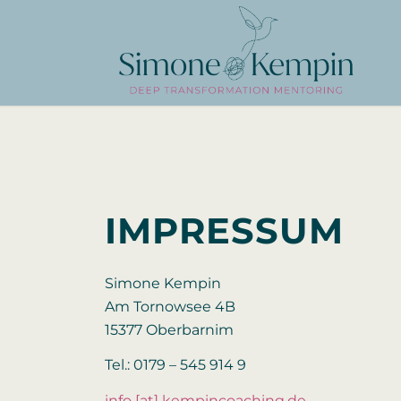
IMPRESSUM
Simone Kempin
Am Tornowsee 4B
15377 Oberbarnim
Tel.: 0179 – 545 914 9
info [at] kempincoaching.de